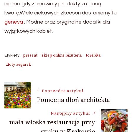
nie ma gdy zamówimy produkty za daną
kwotę.Wiele ciekawych zkcesori dostaniemy tu:
geneva
. Modne oraz oryginalne dodatki dla
wyjątkowych kobiet.
prezent
sklep online biżuteria
torebka
Etykiety:
złoty zegarek
Nawigacja
Poprzedni artykuł
Pomocna dłoń architekta
wpisu
Następny artykuł
mała włoska restauracja przy
rynku w Krakowie