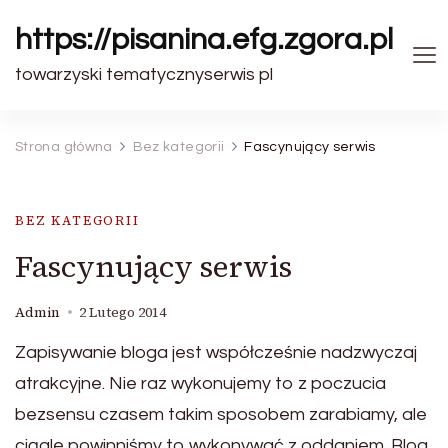
https://pisanina.efg.zgora.pl
towarzyski tematycznyserwis pl
Strona główna
Bez kategorii
Fascynujący serwis
BEZ KATEGORII
Fascynujący serwis
Admin
2 Lutego 2014
Zapisywanie bloga jest współcześnie nadzwyczaj
atrakcyjne. Nie raz wykonujemy to z poczucia
bezsensu czasem takim sposobem zarabiamy, ale
ciągle powinniśmy to wykonywać z oddaniem. Blog