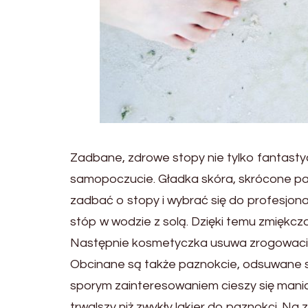
Zadbane, zdrowe stopy nie tylko fantastyc
samopoczucie. Gładka skóra, skrócone pa
zadbać o stopy i wybrać się do profesjon
stóp w wodzie z solą. Dzięki temu zmiękcza
Następnie kosmetyczka usuwa zrogowaciał
Obcinane są także paznokcie, odsuwane 
sporym zainteresowaniem cieszy się manic
trwalszy niż zwykły lakier do paznokci. N