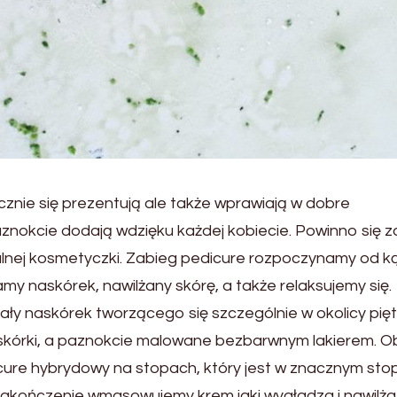
znie się prezentują ale także wprawiają w dobre
znokcie dodają wdzięku każdej kobiecie. Powinno się 
alnej kosmetyczki. Zabieg pedicure rozpoczynamy od ką
my naskórek, nawilżany skórę, a także relaksujemy się.
y naskórek tworzącego się szczególnie w okolicy pięt
skórki, a paznokcie malowane bezbarwnym lakierem. O
ure hybrydowy na stopach, który jest w znacznym sto
a zakończenie wmasowujemy krem,jaki wygładza i nawilża