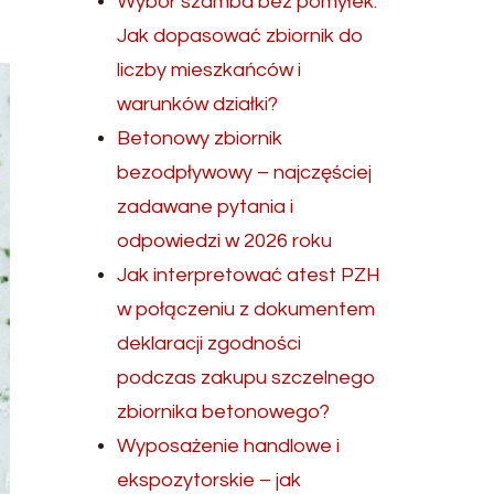
Wybór szamba bez pomyłek.
Jak dopasować zbiornik do
liczby mieszkańców i
warunków działki?
Betonowy zbiornik
bezodpływowy – najczęściej
zadawane pytania i
odpowiedzi w 2026 roku
Jak interpretować atest PZH
w połączeniu z dokumentem
deklaracji zgodności
podczas zakupu szczelnego
zbiornika betonowego?
Wyposażenie handlowe i
ekspozytorskie – jak