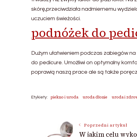
skórę,przeciwdziała nadmiernemu wydziel
uczuciem świeżości.
podnóżek do pedi
Dużym ułatwieniem podczas zabiegów na 
do pedicure. Umożliwi on optymalny komfo
poprawią naszą prace ale są także poręc
piekno i uroda
uroda dłonie
uroda i zdro
Etykiety:
Nawigacja
Poprzedni artykuł
W jakim celu wyko