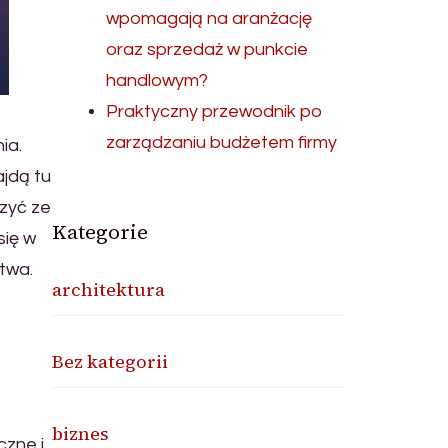
wpomagają na aranżację
oraz sprzedaż w punkcie
handlowym?
Praktyczny przewodnik po
zarządzaniu budżetem firmy
ia.
ajdą tu
czyć ze
Kategorie
się w
twa.
architektura
Bez kategorii
biznes
czne i