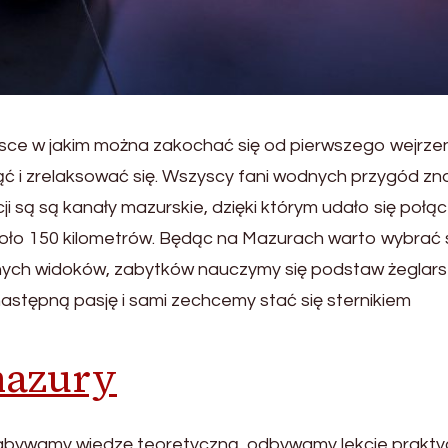
iejsce w jakim można zakochać się od pierwszego wejrzen
ąć i zrelaksować się. Wszyscy fani wodnych przygód zn
cji są są kanały mazurskie, dzięki którym udało się połą
około 150 kilometrów. Będąc na Mazurach warto wybrać 
dnych widoków, zabytków nauczymy się podstaw żeglars
astępną pasję i sami zechcemy stać się sternikiem
mazury
nabywamy wiedzę teoretyczną, odbywamy lekcje prakty