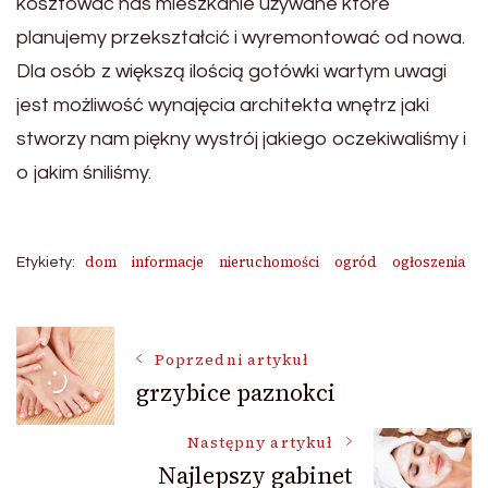
kosztować nas mieszkanie używane które
planujemy przekształcić i wyremontować od nowa.
Dla osób z większą ilością gotówki wartym uwagi
jest możliwość wynajęcia architekta wnętrz jaki
stworzy nam piękny wystrój jakiego oczekiwaliśmy i
o jakim śniliśmy.
dom
informacje
nieruchomości
ogród
ogłoszenia
Etykiety:
Nawigacja
Poprzedni artykuł
grzybice paznokci
wpisu
Następny artykuł
Najlepszy gabinet