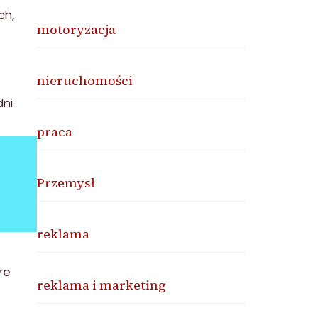
ch,
motoryzacja
nieruchomości
ni
praca
Przemysł
reklama
re
reklama i marketing