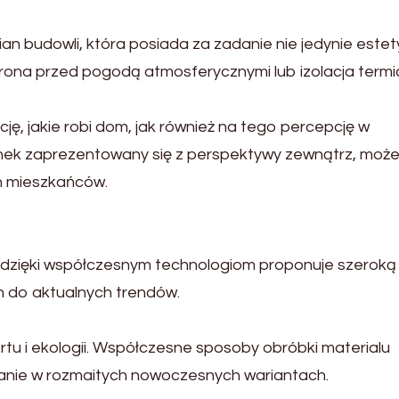
n budowli, która posiada za zadanie nie jedynie estet
obrona przed pogodą atmosferycznymi lub izolacja termi
ę, jakie robi dom, jak również na tego percepcję w
dynek zaprezentowany się z perspektywy zewnątrz, moż
ch mieszkańców.
to dzięki współczesnym technologiom proponuje szerok
h do aktualnych trendów.
tu i ekologii. Współczesne sposoby obróbki materialu
anie w rozmaitych nowoczesnych wariantach.