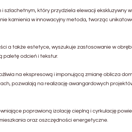
 szlachetnym, który przydziela elewacji ekskluzywny w
anie kamienia w innowacyjny metoda, tworząc unikatow
wałości a także estetyce, wyszukuje zastosowanie w obręb
paletę odcień i tekstur.
ożliwia na ekspresową i imponującą zmianę oblicza dom
orach, pozwalają na realizację awangardowych projektó
wniające poprawioną izolację cieplną i cyrkulację powie
 mieszkania oraz oszczędności energetyczne.