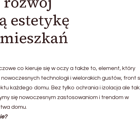
 rozwój
ą estetykę
 mieszkań
czowe co kieruje się w oczy a także to, element, który
owoczesnych technologii i wielorakich gustów, front s
ktu każdego domu. Bez tylko ochrania i izolacja ale ta
yjrzymy się nowoczesnym zastosowaniom i trendom w
stwa domu.
ie?