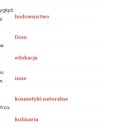
ygląd.
budownictwo
e
Dom
ie
edukacja
u.
inne
w.
kosmetyki naturalne
trza
kulinaria