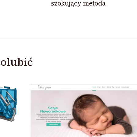
szokujący metoda
olubić