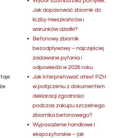
Wybór szamba bez pomyłek.
Jak dopasować zbiornik do
liczby mieszkańców i
warunków działki?
Betonowy zbiornik
bezodpływowy – najczęściej
zadawane pytania i
odpowiedzi w 2026 roku
taje
Jak interpretować atest PZH
kże
w połączeniu z dokumentem
deklaracji zgodności
podczas zakupu szczelnego
zbiornika betonowego?
Wyposażenie handlowe i
ekspozytorskie – jak