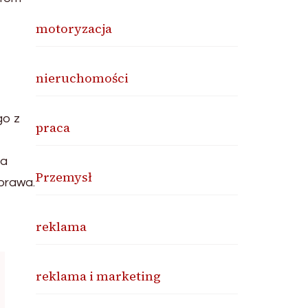
motoryzacja
nieruchomości
go z
praca
la
Przemysł
 prawa.
reklama
reklama i marketing