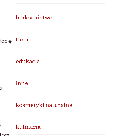
budownictwo
Dom
tację
edukacja
inne
z
kosmetyki naturalne
kulinaria
ch
ntom