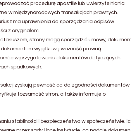
zeprowadzać procedurę apostille lub uwierzytelniania
otne w międzynarodowych transakcjach prawnych.
riusz ma uprawnienia do sporządzania odpisów
ci z oryginałem.
 notariuszem, strony mogą sporządzić umowy, dokumen
je dokumentom wyjątkową ważność prawną.
 pomóc w przygotowaniu dokumentów dotyczących
awach spadkowych.
ransakcji zyskują pewność co do zgodności dokumentów 
yfikuje tożsamość stron, a także informuje o
aniu stabilności i bezpieczeństwa w społeczeństwie. I
owane przez sądy i inne instytucje, co nadaje dokume