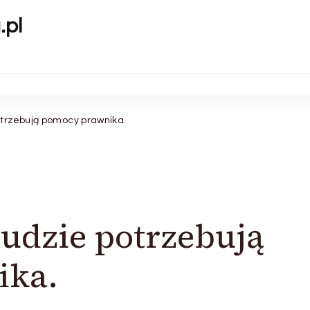
.pl
otrzebują pomocy prawnika.
ludzie potrzebują
ika.