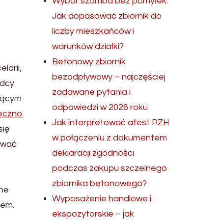
Wybór szamba bez pomyłek.
Jak dopasować zbiornik do
liczby mieszkańców i
warunków działki?
Betonowy zbiornik
larii,
bezodpływowy – najczęściej
adcy
zadawane pytania i
jącym
odpowiedzi w 2026 roku
seczno
Jak interpretować atest PZH
się
w połączeniu z dokumentem
ować
deklaracji zgodności
podczas zakupu szczelnego
zbiornika betonowego?
wne
Wyposażenie handlowe i
mem.
ekspozytorskie – jak