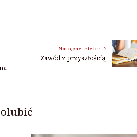
Następny artykuł
i
Zawód z przyszłością
tna
olubić