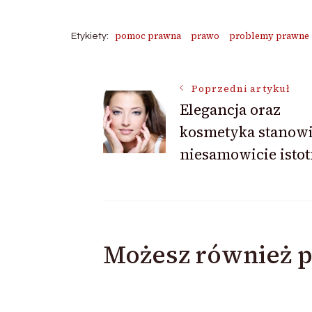
pomoc prawna
prawo
problemy prawne
Etykiety:
Nawigacja
Poprzedni artykuł
Elegancja oraz
kosmetyka stanow
wpisu
niesamowicie isto
Możesz również p