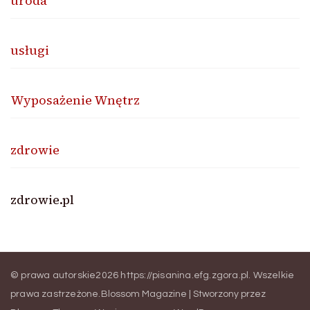
uroda
usługi
Wyposażenie Wnętrz
zdrowie
zdrowie.pl
© prawa autorskie2026
https://pisanina.efg.zgora.pl
. Wszelkie
prawa zastrzeżone.
Blossom Magazine | Stworzony przez