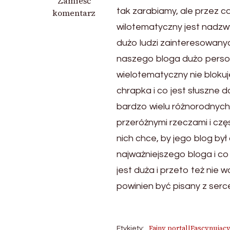
we
Zamieść
tak zarabiamy, ale przez c
wpisie
komentarz
Ciekawy
wilotematyczny jest nadzw
portal
dużo ludzi zainteresowany
naszego bloga dużo person
wielotematyczny nie bloku
chrapka i co jest słuszne 
bardzo wielu różnorodnych l
przeróżnymi rzeczami i częs
nich chce, by jego blog by
najważniejszego bloga i co
jest duża i przeto też nie 
powinien być pisany z serc
Fajny portal|Fascynujący
Etykiety: