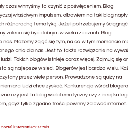
ały czas winnyśmy to czynić z poświęceniem. Blog
yczaj właściwym impulsem, albowiem na taki blog napł
ch różnorodną tematyką. Jeżeli potrzebujemy ściągnąć
y zaleca się być dobrym w wielu rzeczach. Blog
je nas. Możemy zająć się tym, na co w tym momencie 
danego dnia dla nas. Jest to także rozwiązanie na wywa
udzi. Takich blogów istnieje coraz więcej. Zajmują się o
to są najlepsze w sieci. Blogerów jest bardzo wielu. Ka
ł czytany przez wiele person. Prowadzone są quizy na
 niemiara ludzi chce zyskać. Konkurencja wśród bloger
ważne czy jest to blog wielotematyczny czy z innej katego
em, gdyż tylko zgodne treści powinny zalewać internet.
 portal|Interesujący serwis