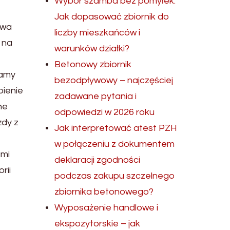
Wybór szamba bez pomyłek.
Jak dopasować zbiornik do
ywa
liczby mieszkańców i
 na
warunków działki?
Betonowy zbiornik
mamy
bezodpływowy – najczęściej
bienie
zadawane pytania i
ne
odpowiedzi w 2026 roku
żdy z
Jak interpretować atest PZH
w połączeniu z dokumentem
ami
deklaracji zgodności
rii
podczas zakupu szczelnego
zbiornika betonowego?
Wyposażenie handlowe i
ekspozytorskie – jak