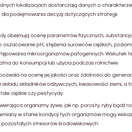
óżnych lokalizacjach dostarczają danych o charakterze
 dla podejmowania decyzji dotyczących strategii
y obejmują ocenę parametrów fizycznych, substancja
o oszacowanie pH, stężenia surowców ciężkich, pozio
ystępowania mikroorganizmów patogennych. Wskutek 
atna do konsumpcji lub użycia podczas rolnictwie.
pozwala na ocenę jej jakości oraz zdolności do generac
zę składu składników odżywczych, kwasowości ziemi, a t
ale ciężkie czy pestycydy.
erająca organizmy żywe, jak np. porosty, ryby bądź roś
Przemiany w stanie kondycji tych organizmów mogą wsk
ub pozostałych stresorów środowiskowych.