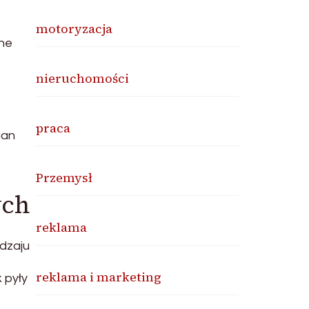
motoryzacja
ne
nieruchomości
praca
ian
Przemysł
ych
reklama
dzaju
reklama i marketing
 pyły