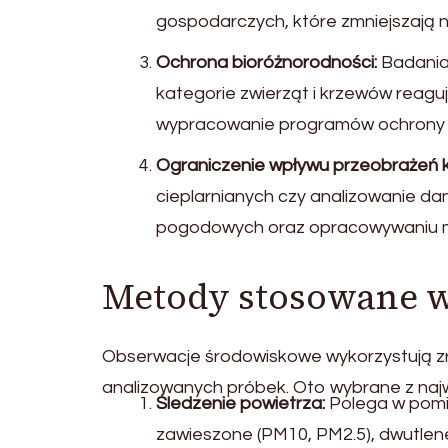
gospodarczych, które zmniejszają n
Ochrona bioróżnorodności:
Badania
kategorie zwierząt i krzewów reagu
wypracowanie programów ochrony p
Ograniczenie wpływu przeobrażeń k
cieplarnianych czy analizowanie da
pogodowych oraz opracowywaniu m
Metody stosowane 
Obserwacje środowiskowe wykorzystują zr
analizowanych próbek. Oto wybrane z naj
Śledzenie powietrza:
Polega w pomia
zawieszone (PM10, PM2.5), dwutlene