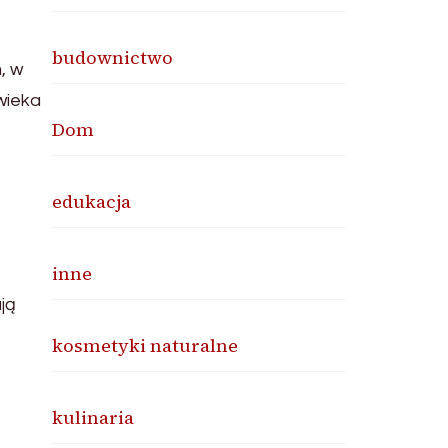
budownictwo
, w
wieka
Dom
edukacja
inne
ją
kosmetyki naturalne
kulinaria