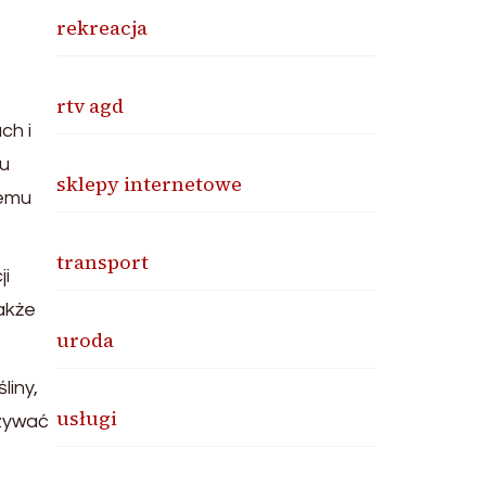
rekreacja
rtv agd
ch i
mu
sklepy internetowe
temu
transport
ji
akże
uroda
liny,
usługi
azywać