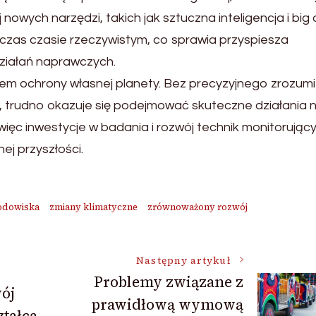
owych narzędzi, takich jak sztuczna inteligencja i big 
dczas czasie rzeczywistym, co sprawia przyspiesza
ziałań naprawczych.
m ochrony własnej planety. Bez precyzyjnego zrozumi
a, trudno okazuje się podejmować skuteczne działania 
ęc inwestycje w badania i rozwój technik monitorując
ej przyszłości.
odowiska
zmiany klimatyczne
zrównoważony rozwój
Następny artykuł
Problemy związane z
ój
prawidłową wymową
ztałca