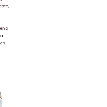
data,
enia
na
ych