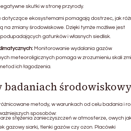
egatywne skutki w stronę przyrody.
 dotyczące ekosystemami pomagają dostrzec, jak róż
ją na zmiany środowiskowe. Dzięki tymże możliwe jest
odupadających gatunków i własnych siedlisk.
limatycznych:
Monitorowanie wydalania gazów
nych meteoroligicznych pomaga w zrozumieniu skali zm
etod ich łagodzenia.
w badaniach środowiskow
óżnicowane metody, w warunkach od celu badania i ro
ważniejszych sposobów:
rze stężenia zanieczyszczeń w atmosferze, owych jak
k gazowy siarki, tlenki gazów czy ozon. Placówki