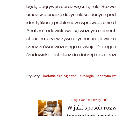
będą odgrywać coraz większą rolę. Rozwój n
umożliwia analizę dużych ilości danych po
identyfikację problemów i wprowadzanie d
Analizy środowiskowe są ważnym elemente
stanu natury i wpływu czynności człowiek
rzecz zrównoważonego rozwoju. Dlatego wi
środowisko jest klucz do dobrej i bezpieczn
badania ekologiczne
ekologia
ochrona śr
Etykiety:
Nawigacja
Poprzedni artykuł
W jaki sposób rozw
wpisu
technologii przeks