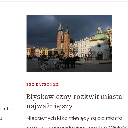
BEZ KATEGORII
Błyskawiczny rozkwit miasta
najważniejszy
iasta
Niedawnych kilka miesięcy są dla miasta
0
Krakowa naprawdę nieprzeciętne. Wielość