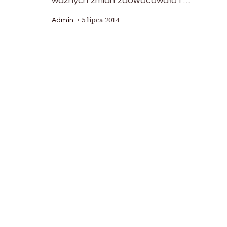
ważnych zmian zaowocowało i …
5 lipca 2014
Admin