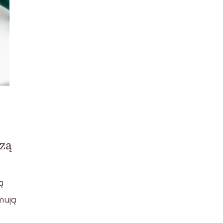
zą
ą
jmują