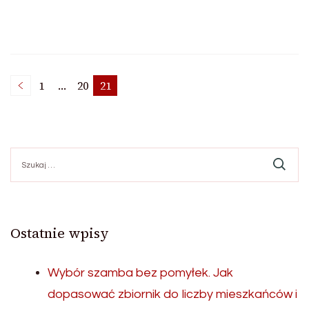
Stronicowanie
1
…
20
21
Strona
Strona
Strona
wpisów
Szukaj:
Ostatnie wpisy
Wybór szamba bez pomyłek. Jak
dopasować zbiornik do liczby mieszkańców i